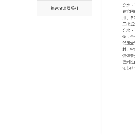
分水卡
福建堵漏器系列
在管网
用于各
工挖掘
分水卡
铁，合
低压全
封。密
镀锌管
密封性
江苏哈