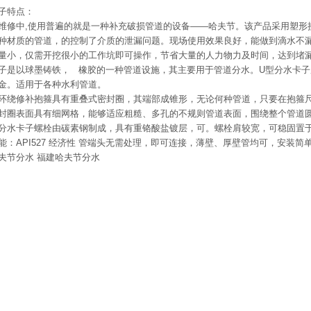
子特点：
维修中,使用普遍的就是一种补充破损管道的设备——哈夫节。该产品采用塑形
种材质的管道，的控制了介质的泄漏问题。现场使用效果良好，能做到滴水不
量小，仅需开挖很小的工作坑即可操作，节省大量的人力物力及时间，达到堵
子是以球墨铸铁， 橡胶的一种管道设施，其主要用于管道分水。U型分水卡
金。适用于各种水利管道。
环绕修补抱箍具有重叠式密封圈，其端部成锥形，无论何种管道，只要在抱箍
封圈表面具有细网格，能够适应粗糙、多孔的不规则管道表面，围绕整个管道圆
分水卡子螺栓由碳素钢制成，具有重铬酸盐镀层，可。螺栓肩较宽，可稳固置于
能：API527 经济性 管端头无需处理，即可连接，薄壁、厚壁管均可，安装
夫节分水
福建哈夫节分水