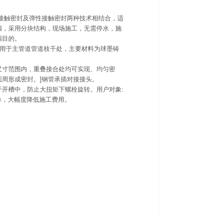
接触密封及弹性接触密封两种技术相结合，适
漏，采用分块结构，现场施工，无需停水，施
漏目的。
子用于主管道管道枝干处，主要材料为球墨铸
尺寸范围内，重叠接合处均可实现、均匀密
周形成密封。]钢管承插对接接头。
开槽中，防止大扭矩下螺栓旋转。用户对象:
简单，大幅度降低施工费用。